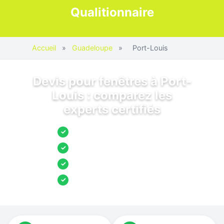
Qualitionnaire
Accueil
»
Guadeloupe
»
Port-Louis
Devis pour fenêtres à Port-
Louis : comparez les
experts certifiés
Jusqu’à 3 devis comparés
✓
Entreprises locales vérifiées
✓
Pose garantie
✓
Aides et primes incluses
✓