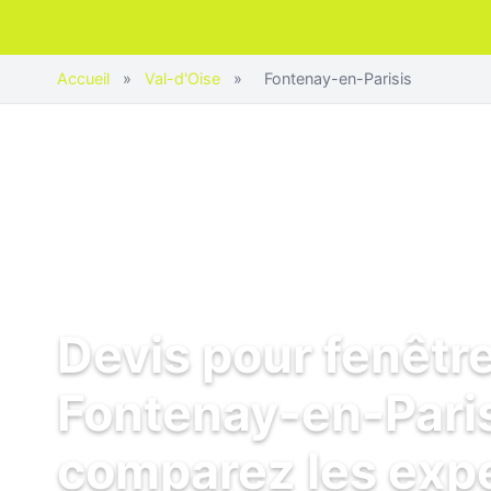
Accueil
»
Val-d'Oise
»
Fontenay-en-Parisis
Devis pour fenêtr
Fontenay-en-Paris
comparez les exp