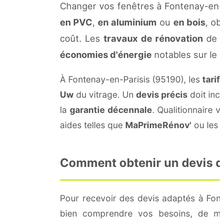
Changer vos fenêtres à Fontenay-en-
en PVC
,
en aluminium
ou
en bois
, o
coût. Les
travaux de rénovation
de 
économies d'énergie
notables sur le
À Fontenay-en-Parisis (95190), les
tari
Uw
du vitrage. Un
devis précis
doit inc
la
garantie décennale
. Qualitionnair
aides telles que
MaPrimeRénov'
ou les 
Comment obtenir un devis de
Pour recevoir des devis adaptés à Fo
bien comprendre vos besoins, de me