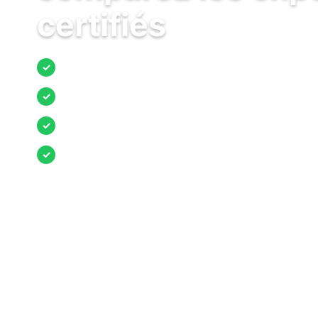
certifiés
Jusqu’à 3 devis comparés
✓
Entreprises locales vérifiées
✓
Pose garantie
✓
Aides et primes incluses
✓