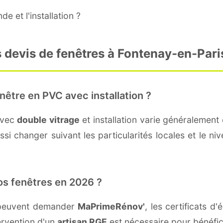
e et l'installation ?
 devis de fenêtres à Fontenay-en-Pari
nêtre en PVC avec installation ?
avec
double vitrage
et installation varie généralement 
si changer suivant les particularités locales et le ni
os fenêtres en 2026 ?
s peuvent demander
MaPrimeRénov'
, les certificats 
ervention d'un
artisan RGE
est nécessaire pour bénéfic