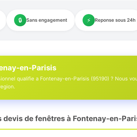
🔒
⚡
Sans engagement
Reponse sous 24h
tenay-en-Parisis
onnel qualifie a Fontenay-en-Parisis (95190) ? Nous vou
region.
s devis de fenêtres à Fontenay-en-Pari