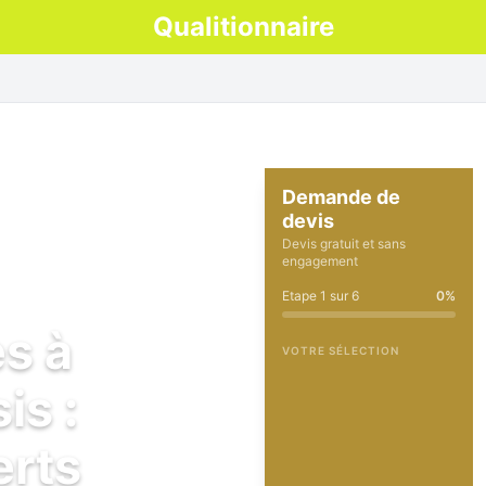
Qualitionnaire
Demande de
devis
Devis gratuit et sans
engagement
Etape
1
sur
6
0
%
es à
VOTRE SÉLECTION
is :
erts