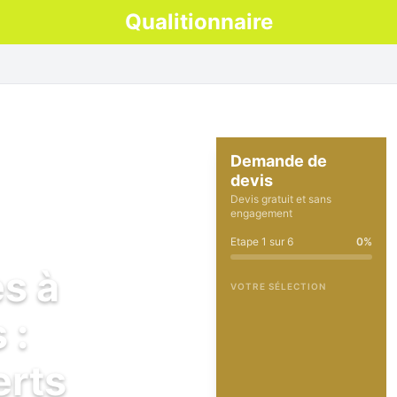
Qualitionnaire
Demande de
devis
Devis gratuit et sans
engagement
Etape
1
sur
6
0
%
es à
VOTRE SÉLECTION
 :
erts