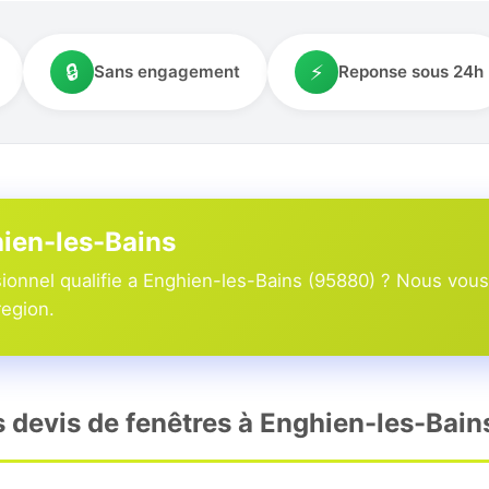
🔒
⚡
Sans engagement
Reponse sous 24h
hien-les-Bains
onnel qualifie a Enghien-les-Bains (95880) ? Nous vous
region.
s devis de fenêtres à Enghien-les-Bain