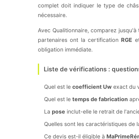
complet doit indiquer le type de châ
nécessaire.
Avec Qualitionnaire, comparez jusqu'à t
partenaires ont la certification
RGE
et
obligation immédiate.
Liste de vérifications : question
Quel est le
coefficient Uw
exact du v
Quel est le
temps de fabrication
aprè
La
pose
inclut-elle le retrait de l'anc
Quelles sont les caractéristiques de 
Ce devis est-il éligible à
MaPrimeRén