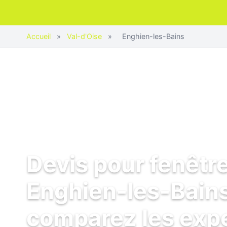
Accueil
»
Val-d'Oise
»
Enghien-les-Bains
Devis pour fenêtr
Enghien-les-Bains
comparez les exp