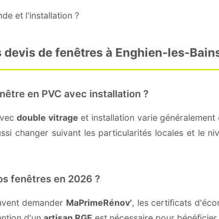
e et l'installation ?
 devis de fenêtres à Enghien-les-Bain
nêtre en PVC avec installation ?
avec
double vitrage
et installation varie généralement 
si changer suivant les particularités locales et le ni
os fenêtres en 2026 ?
euvent demander
MaPrimeRénov'
, les certificats d'é
ention d'un
artisan RGE
est nécessaire pour bénéficier