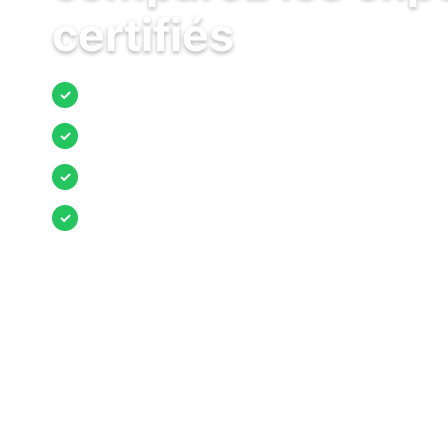
certifiés
Jusqu’à 3 devis comparés
✓
Entreprises locales vérifiées
✓
Pose garantie
✓
Aides et primes incluses
✓