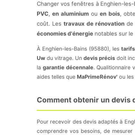
Changer vos fenêtres à Enghien-les-
PVC
,
en aluminium
ou
en bois
, obt
coût. Les
travaux de rénovation
de 
économies d'énergie
notables sur le
À Enghien-les-Bains (95880), les
tarif
Uw
du vitrage. Un
devis précis
doit inc
la
garantie décennale
. Qualitionnair
aides telles que
MaPrimeRénov'
ou les 
Comment obtenir un devis de
Pour recevoir des devis adaptés à Eng
comprendre vos besoins, de mesurer le