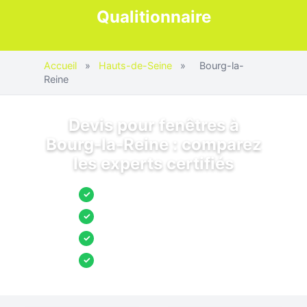
Qualitionnaire
Accueil
»
Hauts-de-Seine
»
Bourg-la-
Reine
Devis pour fenêtres à
Bourg-la-Reine : comparez
les experts certifiés
Jusqu’à 3 devis comparés
✓
Entreprises locales vérifiées
✓
Pose garantie
✓
Aides et primes incluses
✓