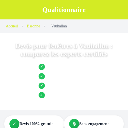
Qualitionnaire
Accueil
»
Essonne
»
Vauhallan
Devis pour fenêtres à Vauhallan :
comparez les experts certifiés
Jusqu’à 3 devis comparés
✓
Entreprises locales vérifiées
✓
Pose garantie
✓
Aides et primes incluses
✓
✓
🔒
Devis 100% gratuit
Sans engagement