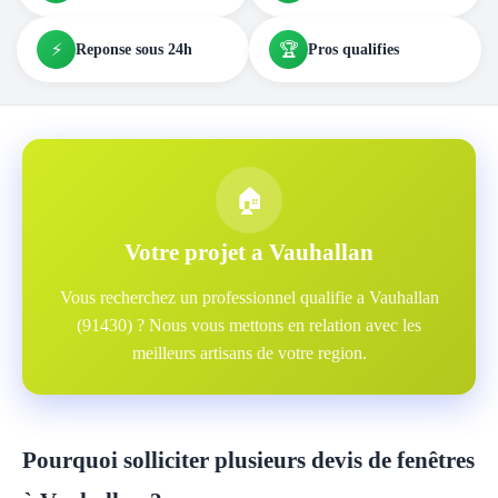
⚡
🏆
Reponse sous 24h
Pros qualifies
🏠
Votre projet a Vauhallan
Vous recherchez un professionnel qualifie a Vauhallan
(91430) ? Nous vous mettons en relation avec les
meilleurs artisans de votre region.
Pourquoi solliciter plusieurs devis de fenêtres