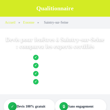
Qualitionnaire
Accueil
»
Essonne
»
Saintry-sur-Seine
Devis pour fenêtres à Saintry-sur-Seine
: comparez les experts certifiés
Jusqu’à 3 devis comparés
✓
Entreprises locales vérifiées
✓
Pose garantie
✓
Aides et primes incluses
✓
✓
🔒
Devis 100% gratuit
Sans engagement