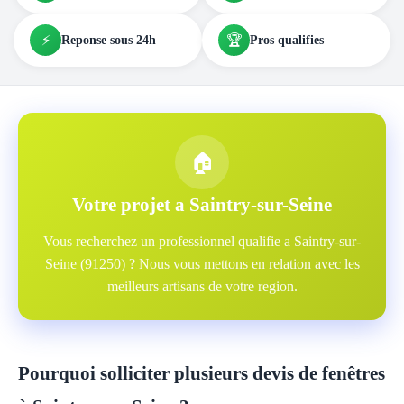
⚡
🏆
Reponse sous 24h
Pros qualifies
🏠
Votre projet a Saintry-sur-Seine
Vous recherchez un professionnel qualifie a Saintry-sur-
Seine (91250) ? Nous vous mettons en relation avec les
meilleurs artisans de votre region.
Pourquoi solliciter plusieurs devis de fenêtres