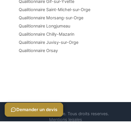
Qualitionnaire Gif-sur-Yvette
Qualitionnaire Saint-Michel-sur-Orge
Qualitionnaire Morsang-sur-Orge
Qualitionnaire Longjumeau
Qualitionnaire Chilly-Mazarin
Qualitionnaire Juvisy-sur-Orge
Qualitionnaire Orsay
Demander un devis
Demander un devis
© 2026 Qualitionnaire. Tous droits reserves.
Mentions legales