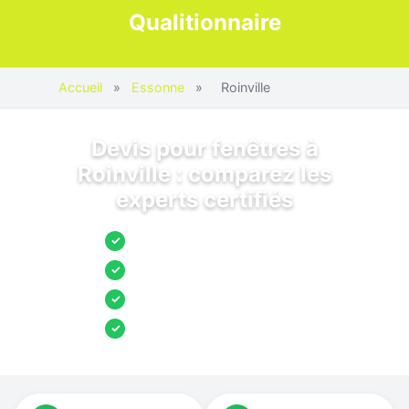
Qualitionnaire
Accueil
»
Essonne
»
Roinville
Devis pour fenêtres à
Roinville : comparez les
experts certifiés
Jusqu’à 3 devis comparés
✓
Entreprises locales vérifiées
✓
Pose garantie
✓
Aides et primes incluses
✓