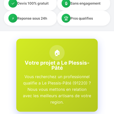
✓
🔒
Devis 100% gratuit
Sans engagement
⚡
🏆
Reponse sous 24h
Pros qualifies
🏠
Votre projet a Le Plessis-
Pâté
Vous recherchez un professionnel
qualifie a Le Plessis-Pâté (91220) ?
Nous vous mettons en relation
avec les meilleurs artisans de votre
region.