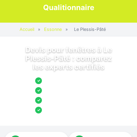
Qualitionnaire
Accueil
»
Essonne
»
Le Plessis-Pâté
Devis pour fenêtres à Le
Plessis-Pâté : comparez
les experts certifiés
Jusqu’à 3 devis comparés
✓
Entreprises locales vérifiées
✓
Pose garantie
✓
Aides et primes incluses
✓