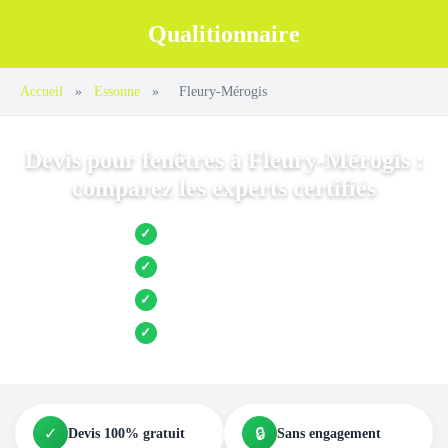
Qualitionnaire
Accueil
»
Essonne
»
Fleury-Mérogis
Devis pour fenêtres à Fleury-Mérogis :
comparez les experts certifiés
Jusqu’à 3 devis comparés
✓
Entreprises locales vérifiées
✓
Pose garantie
✓
Aides et primes incluses
✓
✓
🔒
Devis 100% gratuit
Sans engagement