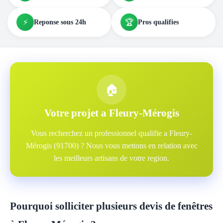
⚡
🏆
Reponse sous 24h
Pros qualifies
🏠
Votre projet a Fleury-Mérogis
Vous recherchez un professionnel qualifie a Fleury-
Mérogis (91700) ? Nous vous mettons en relation avec
les meilleurs artisans de votre region.
Pourquoi solliciter plusieurs devis de fenêtres