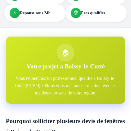
⚡
🏆
Reponse sous 24h
Pros qualifies
🏠
Votre projet a Boissy-le-Cutté
Vous recherchez un professionnel qualifie a Boissy-le-
Cutté (91590) ? Nous vous mettons en relation avec les
meilleurs artisans de votre region.
Pourquoi solliciter plusieurs devis de fenêtres