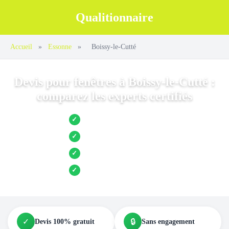
Qualitionnaire
Accueil
»
Essonne
»
Boissy-le-Cutté
Devis pour fenêtres à Boissy-le-Cutté :
comparez les experts certifiés
Jusqu’à 3 devis comparés
✓
Entreprises locales vérifiées
✓
Pose garantie
✓
Aides et primes incluses
✓
✓
🔒
Devis 100% gratuit
Sans engagement