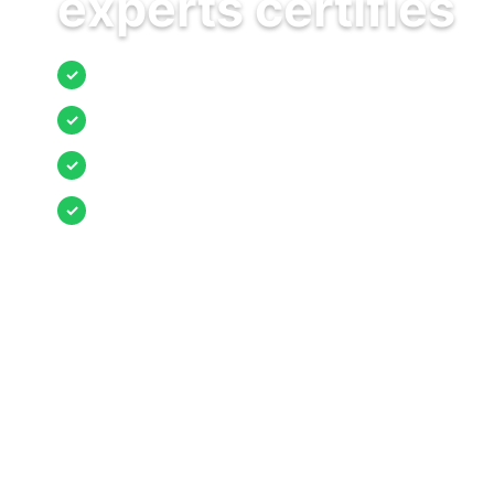
experts certifiés
Jusqu’à 3 devis comparés
✓
Entreprises locales vérifiées
✓
Pose garantie
✓
Aides et primes incluses
✓