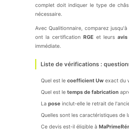
complet doit indiquer le type de châ
nécessaire.
Avec Qualitionnaire, comparez jusqu'à 
ont la certification
RGE
et leurs
avis
immédiate.
Liste de vérifications : question
Quel est le
coefficient Uw
exact du v
Quel est le
temps de fabrication
aprè
La
pose
inclut-elle le retrait de l'anc
Quelles sont les caractéristiques de 
Ce devis est-il éligible à
MaPrimeRén