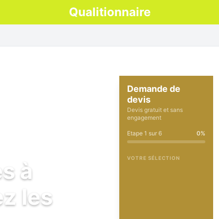
Qualitionnaire
Demande de
devis
Devis gratuit et sans
engagement
Etape
1
sur
6
0
%
VOTRE SÉLECTION
es à
z les