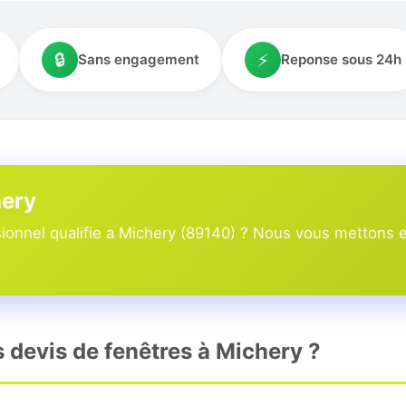
🔒
⚡
Sans engagement
Reponse sous 24h
hery
onnel qualifie a Michery (89140) ? Nous vous mettons en
s devis de fenêtres à Michery ?