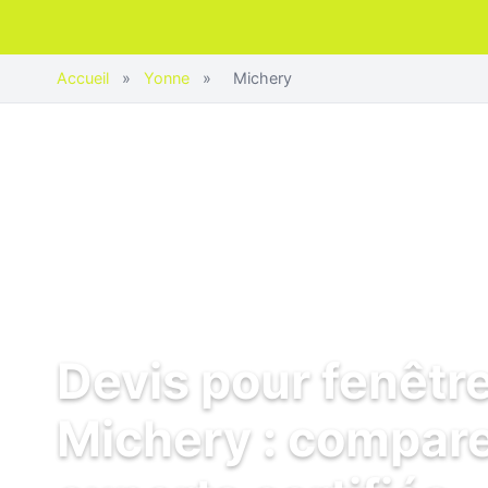
Accueil
»
Yonne
»
Michery
Devis pour fenêtr
Michery : compare