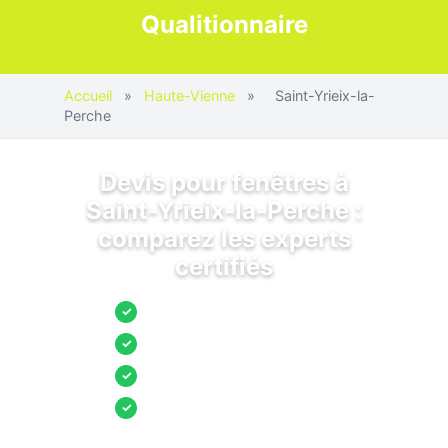
Qualitionnaire
Accueil
»
Haute-Vienne
»
Saint-Yrieix-la-
Perche
Devis pour fenêtres à
Saint-Yrieix-la-Perche :
comparez les experts
certifiés
Jusqu’à 3 devis comparés
✓
Entreprises locales vérifiées
✓
Pose garantie
✓
Aides et primes incluses
✓