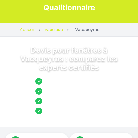
Qualitionnaire
Accueil
»
Vaucluse
»
Vacqueyras
Devis pour fenêtres à
Vacqueyras : comparez les
experts certifiés
Jusqu’à 3 devis comparés
✓
Entreprises locales vérifiées
✓
Pose garantie
✓
Aides et primes incluses
✓