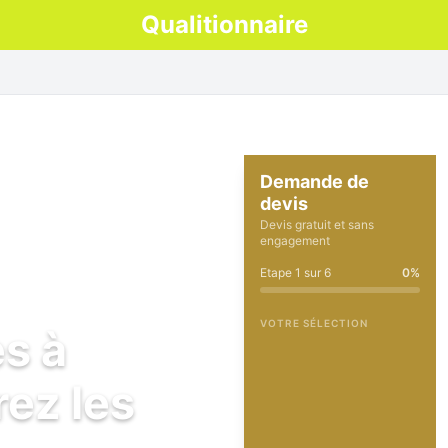
Qualitionnaire
Demande de
devis
Devis gratuit et sans
engagement
Etape
1
sur
6
0
%
VOTRE SÉLECTION
es à
ez les