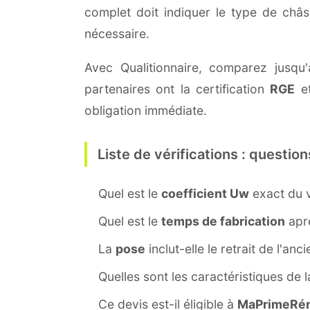
complet doit indiquer le type de châ
nécessaire.
Avec Qualitionnaire, comparez jusqu'
partenaires ont la certification
RGE
et
obligation immédiate.
Liste de vérifications : question
Quel est le
coefficient Uw
exact du v
Quel est le
temps de fabrication
aprè
La
pose
inclut-elle le retrait de l'anc
Quelles sont les caractéristiques de 
Ce devis est-il éligible à
MaPrimeRén