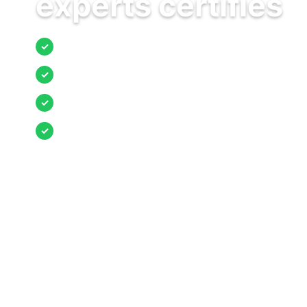
experts certifiés
Jusqu’à 3 devis comparés
✓
Entreprises locales vérifiées
✓
Pose garantie
✓
Aides et primes incluses
✓