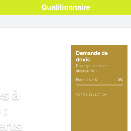
Qualitionnaire
Demande de
devis
Devis gratuit et sans
engagement
Etape
1
sur
6
0
%
es à
VOTRE SÉLECTION
 :
erts