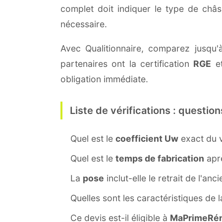
complet doit indiquer le type de châ
nécessaire.
Avec Qualitionnaire, comparez jusqu'à
partenaires ont la certification
RGE
et
obligation immédiate.
Liste de vérifications : question
Quel est le
coefficient Uw
exact du v
Quel est le
temps de fabrication
aprè
La
pose
inclut-elle le retrait de l'anc
Quelles sont les caractéristiques de 
Ce devis est-il éligible à
MaPrimeRén