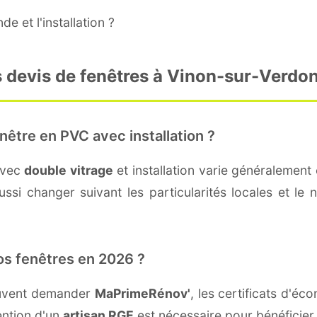
e et l'installation ?
s devis de fenêtres à Vinon-sur-Verdo
nêtre en PVC avec installation ?
avec
double vitrage
et installation varie généralement 
ssi changer suivant les particularités locales et le n
os fenêtres en 2026 ?
euvent demander
MaPrimeRénov'
, les certificats d'é
ention d'un
artisan RGE
est nécessaire pour bénéficier