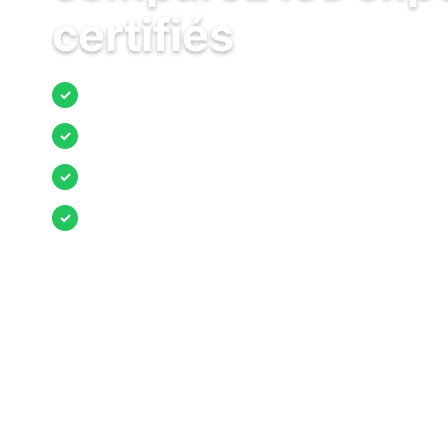
certifiés
Jusqu’à 3 devis comparés
✓
Entreprises locales vérifiées
✓
Pose garantie
✓
Aides et primes incluses
✓