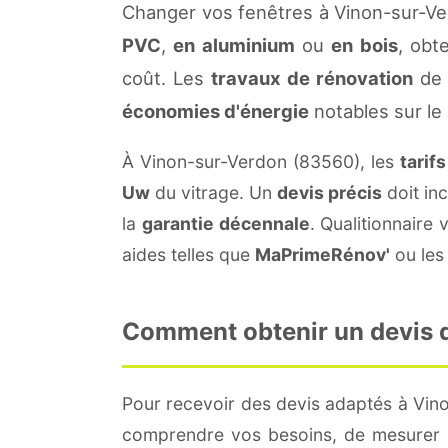
Changer vos fenêtres à Vinon-sur-Ve
PVC
,
en aluminium
ou
en bois
, obt
coût. Les
travaux de rénovation
de 
économies d'énergie
notables sur le
À Vinon-sur-Verdon (83560), les
tarif
Uw
du vitrage. Un
devis précis
doit inc
la
garantie décennale
. Qualitionnair
aides telles que
MaPrimeRénov'
ou les 
Comment obtenir un devis d
Pour recevoir des devis adaptés à Vin
comprendre vos besoins, de mesurer le