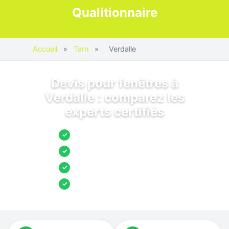
Qualitionnaire
Accueil
»
Tarn
»
Verdalle
Devis pour fenêtres à
Verdalle : comparez les
experts certifiés
Jusqu’à 3 devis comparés
✓
Entreprises locales vérifiées
✓
Pose garantie
✓
Aides et primes incluses
✓