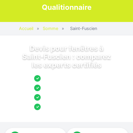
Qualitionnaire
Accueil
»
Somme
»
Saint-Fuscien
Devis pour fenêtres à
Saint-Fuscien : comparez
les experts certifiés
Jusqu’à 3 devis comparés
✓
Entreprises locales vérifiées
✓
Pose garantie
✓
Aides et primes incluses
✓