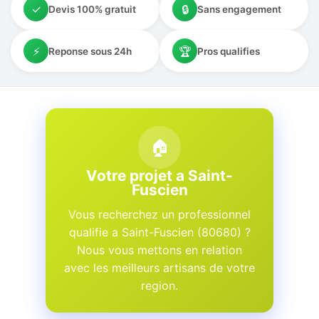
✓
🔒
Devis 100% gratuit
Sans engagement
⚡
🏆
Reponse sous 24h
Pros qualifies
🏠
Votre projet a Saint-
Fuscien
Vous recherchez un professionnel
qualifie a Saint-Fuscien (80680) ?
Nous vous mettons en relation
avec les meilleurs artisans de votre
region.