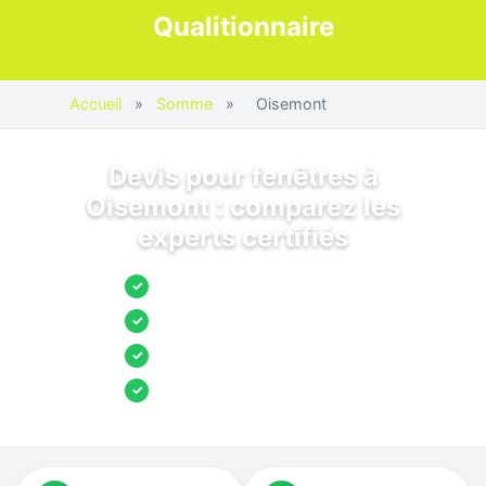
Qualitionnaire
Accueil
»
Somme
»
Oisemont
Devis pour fenêtres à
Oisemont : comparez les
experts certifiés
Jusqu’à 3 devis comparés
✓
Entreprises locales vérifiées
✓
Pose garantie
✓
Aides et primes incluses
✓