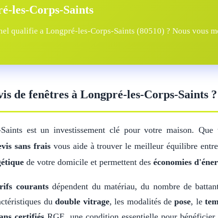
ré-les-Corps-Saints
el qualifie a Longpré-les-Corps-Saints (80510) ? Nous vous met
vis de fenêtres à Longpré-les-Corps-Saints ?
-Saints est un investissement clé pour votre maison. Que
evis sans frais
vous aide à trouver le meilleur équilibre entre
gétique
de votre domicile et permettent des
économies d'éner
rifs courants
dépendent du matériau, du nombre de battan
actéristiques du
double vitrage
, les modalités de
pose
, le
tem
ans certifiés
RGE, une condition essentielle pour bénéficier 