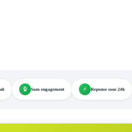
🔒
⚡
uit
Sans engagement
Reponse sous 24h