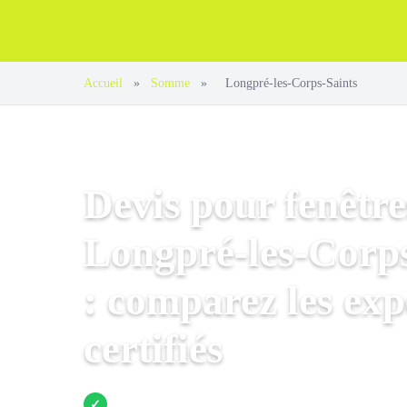
Accueil
»
Somme
»
Longpré-les-Corps-Saints
Devis pour fenêtre
Longpré-les-Corps
: comparez les exp
certifiés
Jusqu’à 3 devis comparés
✓