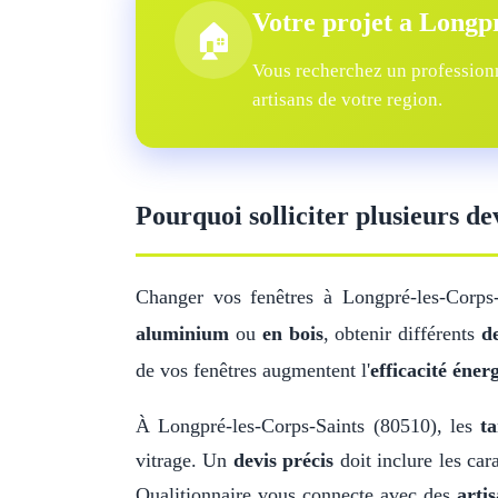
Votre projet a Longp
🏠
Vous recherchez un professionn
artisans de votre region.
Pourquoi solliciter plusieurs de
Changer vos fenêtres à Longpré-les-Corps
aluminium
ou
en bois
, obtenir différents
d
de vos fenêtres augmentent l'
efficacité éner
À Longpré-les-Corps-Saints (80510), les
ta
vitrage. Un
devis précis
doit inclure les car
Qualitionnaire vous connecte avec des
artis