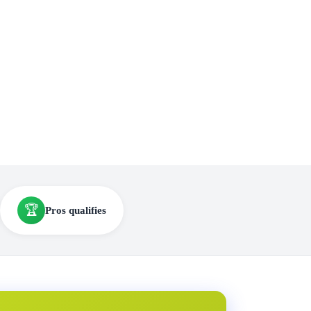
🏆
Pros qualifies