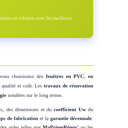
tons en relation avec les meilleurs
 vous choisissiez des
fenêtres en PVC
,
en
 qualité et coût. Les
travaux de rénovation
gie
notables sur le long terme.
ts, des dimensions et du
coefficient Uw
du
ps de fabrication
et la
garantie décennale
.
des aides telles que
MaPrimeRénov'
ou les