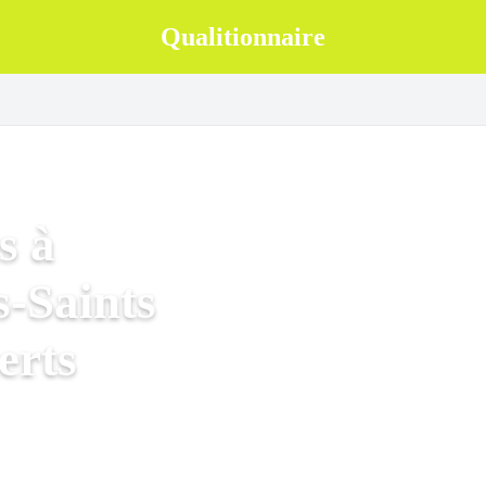
Qualitionnaire
s à
-Saints
erts