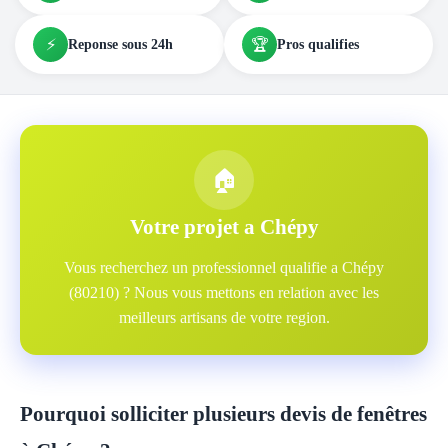
⚡
🏆
Reponse sous 24h
Pros qualifies
🏠
Votre projet a Chépy
Vous recherchez un professionnel qualifie a Chépy
(80210) ? Nous vous mettons en relation avec les
meilleurs artisans de votre region.
Pourquoi solliciter plusieurs devis de fenêtres