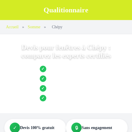
Qualitionnaire
Accueil
»
Somme
»
Chépy
Devis pour fenêtres à Chépy :
comparez les experts certifiés
Jusqu’à 3 devis comparés
✓
Entreprises locales vérifiées
✓
Pose garantie
✓
Aides et primes incluses
✓
✓
🔒
Devis 100% gratuit
Sans engagement