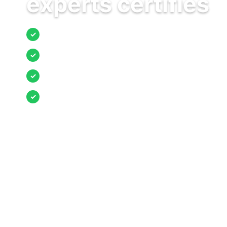
experts certifiés
Jusqu’à 3 devis comparés
✓
Entreprises locales vérifiées
✓
Pose garantie
✓
Aides et primes incluses
✓