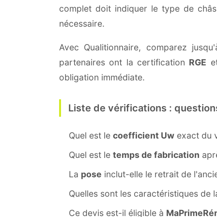
complet doit indiquer le type de châ
nécessaire.
Avec Qualitionnaire, comparez jusqu'à
partenaires ont la certification
RGE
et
obligation immédiate.
Liste de vérifications : question
Quel est le
coefficient Uw
exact du v
Quel est le
temps de fabrication
aprè
La
pose
inclut-elle le retrait de l'anc
Quelles sont les caractéristiques de 
Ce devis est-il éligible à
MaPrimeRén