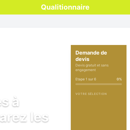
Qualitionnaire
Demande de
devis
Devis gratuit et sans
engagement
Etape
1
sur
6
0
%
VOTRE SÉLECTION
es à
arez les