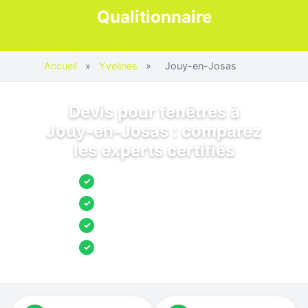
Qualitionnaire
Accueil
»
Yvelines
»
Jouy-en-Josas
Devis pour fenêtres à
Jouy-en-Josas : comparez
les experts certifiés
Jusqu’à 3 devis comparés
✓
Entreprises locales vérifiées
✓
Pose garantie
✓
Aides et primes incluses
✓