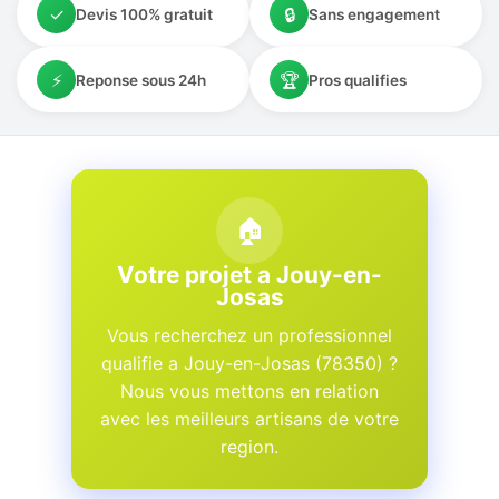
✓
🔒
Devis 100% gratuit
Sans engagement
⚡
🏆
Reponse sous 24h
Pros qualifies
🏠
Votre projet a Jouy-en-
Josas
Vous recherchez un professionnel
qualifie a Jouy-en-Josas (78350) ?
Nous vous mettons en relation
avec les meilleurs artisans de votre
region.