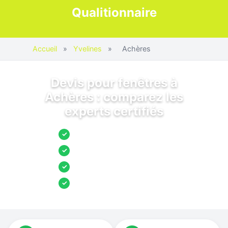
Qualitionnaire
Accueil
»
Yvelines
»
Achères
Devis pour fenêtres à
Achères : comparez les
experts certifiés
Jusqu’à 3 devis comparés
✓
Entreprises locales vérifiées
✓
Pose garantie
✓
Aides et primes incluses
✓