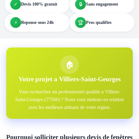
✓
🔒
Devis 100% gratuit
Sans engagement
⚡
🏆
Reponse sous 24h
Pros qualifies
🏠
Votre projet a Villiers-Saint-Georges
Vous recherchez un professionnel qualifie a Villiers-
Saint-Georges (77560) ? Nous vous mettons en relation
avec les meilleurs artisans de votre region.
Pourquoi solliciter plusieurs devis de fenêtres