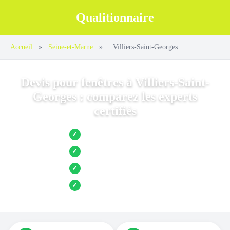
Qualitionnaire
Accueil
»
Seine-et-Marne
»
Villiers-Saint-Georges
Devis pour fenêtres à Villiers-Saint-
Georges : comparez les experts
certifiés
Jusqu’à 3 devis comparés
✓
Entreprises locales vérifiées
✓
Pose garantie
✓
Aides et primes incluses
✓