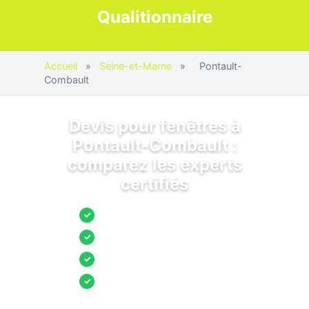
Qualitionnaire
Accueil
»
Seine-et-Marne
»
Pontault-
Combault
Devis pour fenêtres à
Pontault-Combault :
comparez les experts
certifiés
Jusqu’à 3 devis comparés
✓
Entreprises locales vérifiées
✓
Pose garantie
✓
Aides et primes incluses
✓