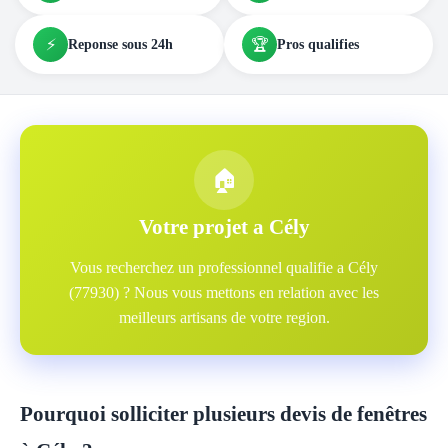
⚡
🏆
Reponse sous 24h
Pros qualifies
🏠
Votre projet a Cély
Vous recherchez un professionnel qualifie a Cély
(77930) ? Nous vous mettons en relation avec les
meilleurs artisans de votre region.
Pourquoi solliciter plusieurs devis de fenêtres