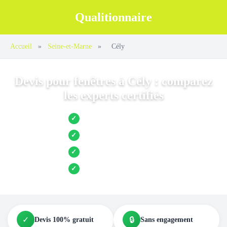
Qualitionnaire
Accueil
»
Seine-et-Marne
»
Cély
Devis pour fenêtres à Cély : comparez
les experts certifiés
Jusqu’à 3 devis comparés
✓
Entreprises locales vérifiées
✓
Pose garantie
✓
Aides et primes incluses
✓
✓
🔒
Devis 100% gratuit
Sans engagement