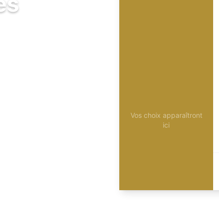
és
Vos choix apparaîtront
ici