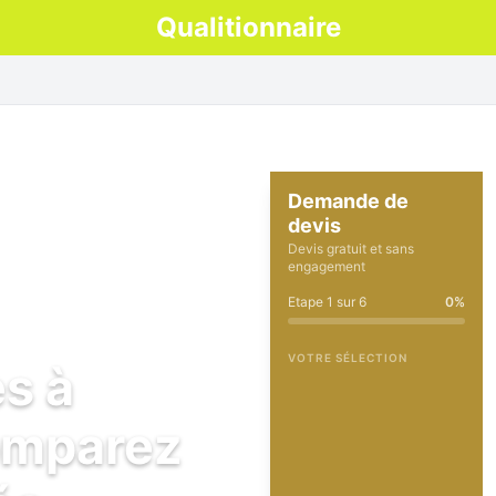
Qualitionnaire
Demande de
devis
Devis gratuit et sans
engagement
Etape
1
sur
6
0
%
VOTRE SÉLECTION
es à
comparez