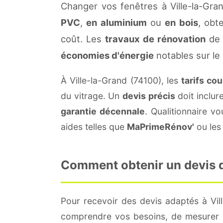
Changer vos fenêtres à Ville-la-Gra
PVC
,
en aluminium
ou
en bois
, obt
coût. Les
travaux de rénovation
de 
économies d'énergie
notables sur le
À Ville-la-Grand (74100), les
tarifs co
du vitrage. Un
devis précis
doit inclur
garantie décennale
. Qualitionnaire 
aides telles que
MaPrimeRénov'
ou les 
Comment obtenir un devis de
Pour recevoir des devis adaptés à Vil
comprendre vos besoins, de mesurer le