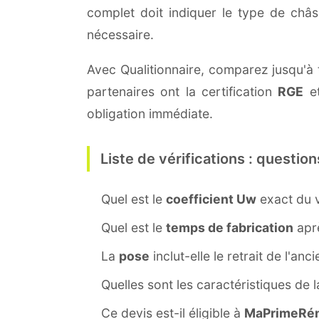
complet doit indiquer le type de châ
nécessaire.
Avec Qualitionnaire, comparez jusqu'à t
partenaires ont la certification
RGE
et
obligation immédiate.
Liste de vérifications : question
Quel est le
coefficient Uw
exact du v
Quel est le
temps de fabrication
aprè
La
pose
inclut-elle le retrait de l'anc
Quelles sont les caractéristiques de 
Ce devis est-il éligible à
MaPrimeRén