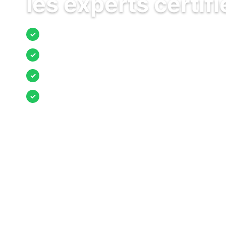
les experts certifi
Jusqu’à 3 devis comparés
✓
Entreprises locales vérifiées
✓
Pose garantie
✓
Aides et primes incluses
✓