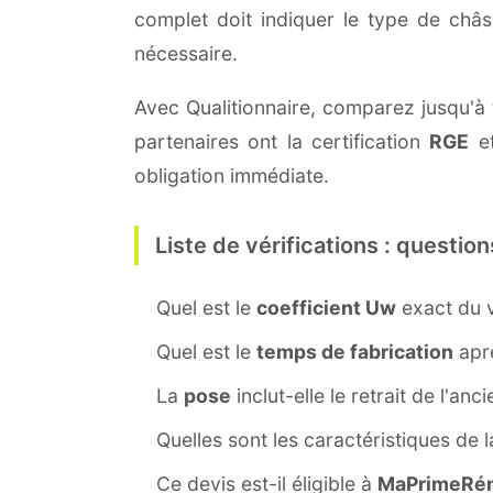
complet doit indiquer le type de châ
nécessaire.
Avec Qualitionnaire, comparez jusqu'à t
partenaires ont la certification
RGE
et
obligation immédiate.
Liste de vérifications : question
Quel est le
coefficient Uw
exact du v
Quel est le
temps de fabrication
aprè
La
pose
inclut-elle le retrait de l'anc
Quelles sont les caractéristiques de 
Ce devis est-il éligible à
MaPrimeRén