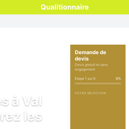
Qualitionnaire
Demande de
devis
Devis gratuit et sans
engagement
Etape
1
sur
6
0
%
VOTRE SÉLECTION
s à Val
rez les