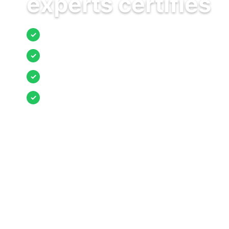
experts certifiés
Jusqu’à 3 devis comparés
✓
Entreprises locales vérifiées
✓
Pose garantie
✓
Aides et primes incluses
✓