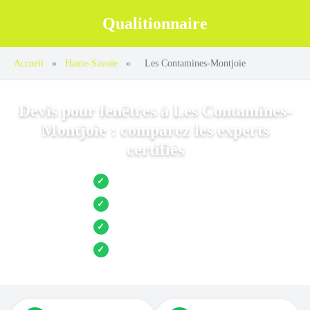
Qualitionnaire
Accueil
»
Haute-Savoie
»
Les Contamines-Montjoie
Devis pour fenêtres à Les Contamines-
Montjoie : comparez les experts
certifiés
Jusqu’à 3 devis comparés
✓
Entreprises locales vérifiées
✓
Pose garantie
✓
Aides et primes incluses
✓