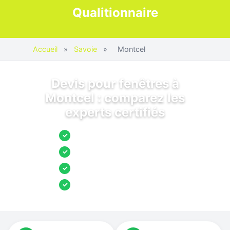
Qualitionnaire
Accueil
»
Savoie
»
Montcel
Devis pour fenêtres à
Montcel : comparez les
experts certifiés
Jusqu’à 3 devis comparés
✓
Entreprises locales vérifiées
✓
Pose garantie
✓
Aides et primes incluses
✓