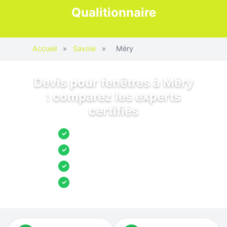
Qualitionnaire
Accueil
»
Savoie
»
Méry
Devis pour fenêtres à Méry
: comparez les experts
certifiés
Jusqu’à 3 devis comparés
✓
Entreprises locales vérifiées
✓
Pose garantie
✓
Aides et primes incluses
✓