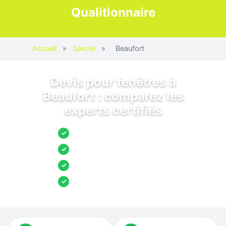
Qualitionnaire
Accueil
»
Savoie
»
Beaufort
Devis pour fenêtres à
Beaufort : comparez les
experts certifiés
Jusqu’à 3 devis comparés
✓
Entreprises locales vérifiées
✓
Pose garantie
✓
Aides et primes incluses
✓