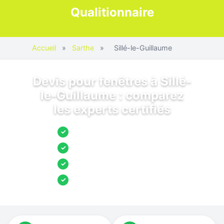
Qualitionnaire
Accueil
»
Sarthe
»
Sillé-le-Guillaume
Devis pour fenêtres à Sillé-
le-Guillaume : comparez
les experts certifiés
Jusqu’à 3 devis comparés
✓
Entreprises locales vérifiées
✓
Pose garantie
✓
Aides et primes incluses
✓