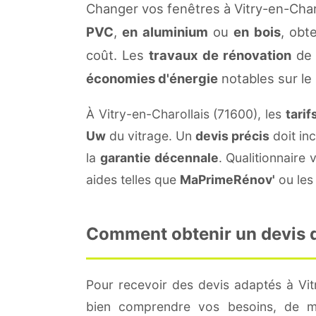
Changer vos fenêtres à Vitry-en-Char
PVC
,
en aluminium
ou
en bois
, obt
coût. Les
travaux de rénovation
de 
économies d'énergie
notables sur le
À Vitry-en-Charollais (71600), les
tarif
Uw
du vitrage. Un
devis précis
doit inc
la
garantie décennale
. Qualitionnair
aides telles que
MaPrimeRénov'
ou les 
Comment obtenir un devis de
Pour recevoir des devis adaptés à Vit
bien comprendre vos besoins, de me