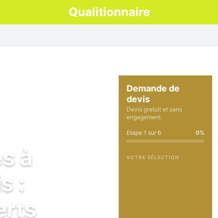
Qualitionnaire
Demande de
devis
Devis gratuit et sans
engagement
Etape
1
sur
6
0
%
es à
VOTRE SÉLECTION
s :
erts