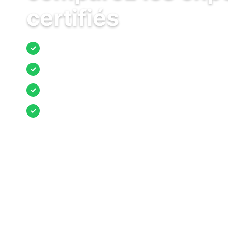
certifiés
Jusqu’à 3 devis comparés
✓
Entreprises locales vérifiées
✓
Pose garantie
✓
Aides et primes incluses
✓