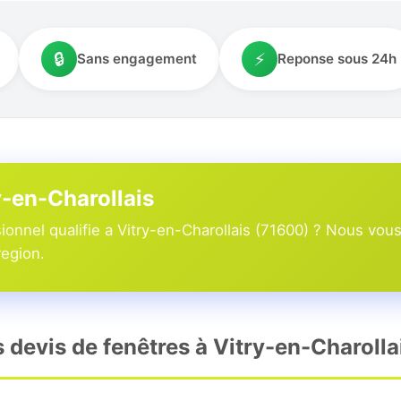
🔒
⚡
Sans engagement
Reponse sous 24h
y-en-Charollais
onnel qualifie a Vitry-en-Charollais (71600) ? Nous vous
region.
s devis de fenêtres à Vitry-en-Charolla