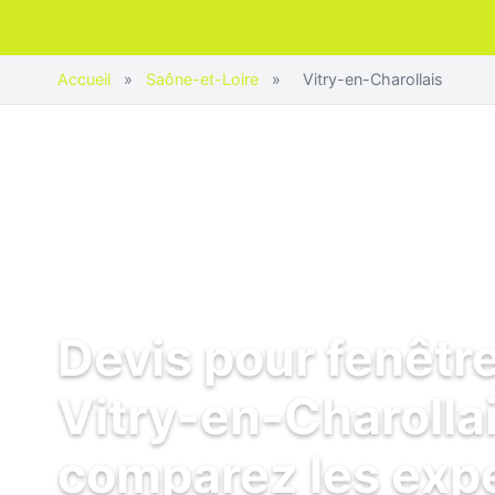
Accueil
»
Saône-et-Loire
»
Vitry-en-Charollais
Devis pour fenêtr
Vitry-en-Charollai
comparez les exp