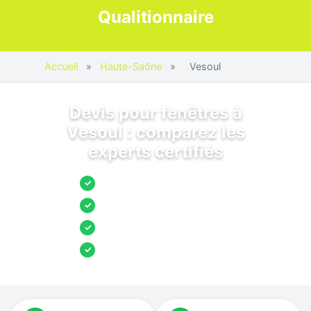
Qualitionnaire
Accueil
»
Haute-Saône
»
Vesoul
Devis pour fenêtres à
Vesoul : comparez les
experts certifiés
Jusqu’à 3 devis comparés
✓
Entreprises locales vérifiées
✓
Pose garantie
✓
Aides et primes incluses
✓