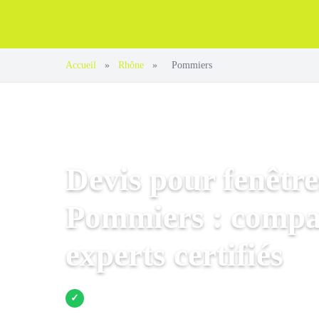
Accueil
»
Rhône
»
Pommiers
Devis pour fenêtre
Pommiers : compar
experts certifiés
Jusqu’à 3 devis comparés
✓