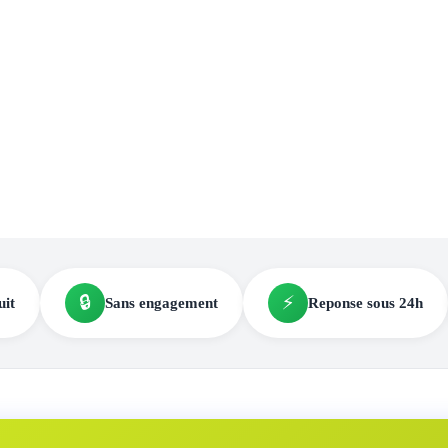
🔒
⚡
uit
Sans engagement
Reponse sous 24h