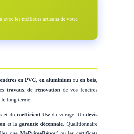
 avec les meilleurs artisans de votre
fenêtres en PVC
,
en aluminium
ou
en bois
,
Les
travaux de rénovation
de vos fenêtres
 le long terme.
ns et du
coefficient Uw
du vitrage. Un
devis
ion
et la
garantie décennale
. Qualitionnaire
elles que
MaPrimeRénov'
ou les certificats