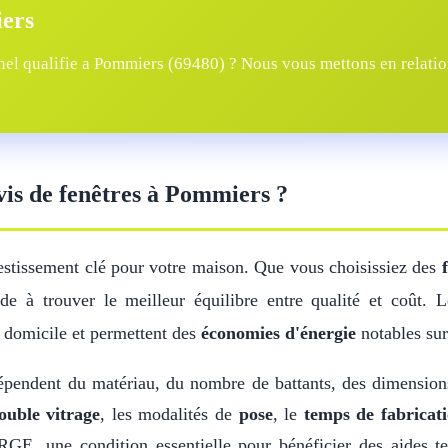
iers
el qualifie a Pommiers (69480) ? Nous vous mettons en relation
evis de fenêtres à Pommiers ?
estissement clé pour votre maison. Que vous choisissiez des
e à trouver le meilleur équilibre entre qualité et coût. 
 domicile et permettent des
économies d'énergie
notables sur
pendent du matériau, du nombre de battants, des dimensio
ouble vitrage
, les modalités de
pose
, le
temps de fabricat
GE, une condition essentielle pour bénéficier des aides t