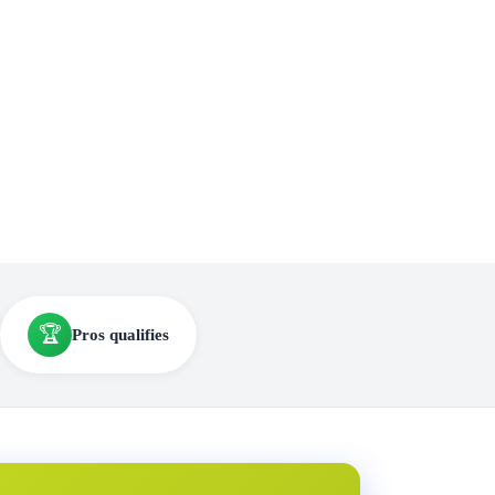
🏆
Pros qualifies