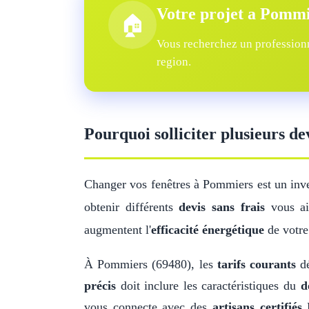
Votre projet a Pomm
🏠
Vous recherchez un professionn
region.
Pourquoi solliciter plusieurs d
Changer vos fenêtres à Pommiers est un inv
obtenir différents
devis sans frais
vous aid
augmentent l'
efficacité énergétique
de votre
À Pommiers (69480), les
tarifs courants
dé
précis
doit inclure les caractéristiques du
d
vous connecte avec des
artisans certifiés
R