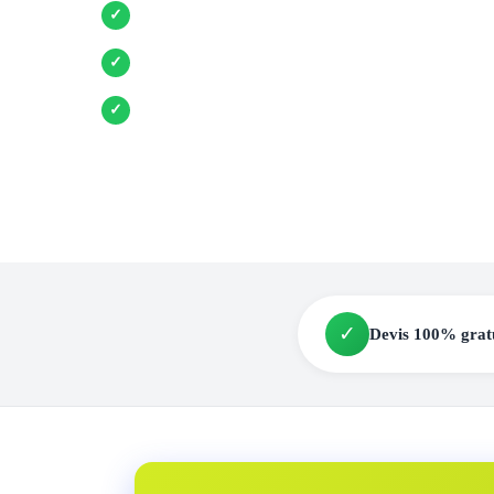
Entreprises locales vérifiées
✓
Pose garantie
✓
Aides et primes incluses
✓
✓
Devis 100% grat