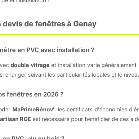
e et l'installation ?
 devis de fenêtres à Genay
nêtre en PVC avec installation ?
avec
double vitrage
et installation varie généralement 
i changer suivant les particularités locales et le nivea
os fenêtres en 2026 ?
ander
MaPrimeRénov'
, les certificats d'économies d
artisan RGE
est nécessaire pour bénéficier de ces aid
 en PVC, alu ou bois ?