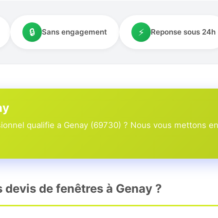
🔒
⚡
Sans engagement
Reponse sous 24h
ay
onnel qualifie a Genay (69730) ? Nous vous mettons en r
s devis de fenêtres à Genay ?