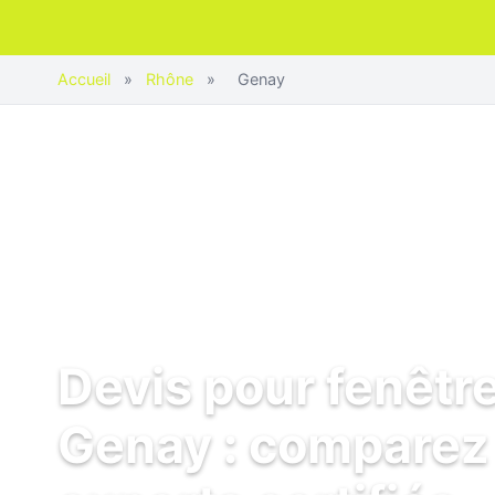
Accueil
»
Rhône
»
Genay
Devis pour fenêtr
Genay : comparez 