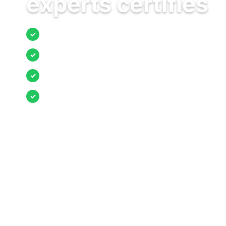
experts certifiés
Jusqu’à 3 devis comparés
✓
Entreprises locales vérifiées
✓
Pose garantie
✓
Aides et primes incluses
✓