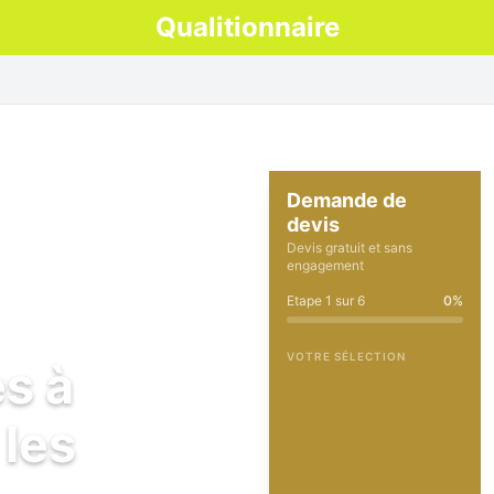
Qualitionnaire
Demande de
devis
Devis gratuit et sans
engagement
Etape
1
sur
6
0
%
VOTRE SÉLECTION
es à
les