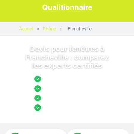
Qualitionnaire
Accueil
»
Rhône
»
Francheville
Devis pour fenêtres à
Francheville : comparez
les experts certifiés
Jusqu’à 3 devis comparés
✓
Entreprises locales vérifiées
✓
Pose garantie
✓
Aides et primes incluses
✓