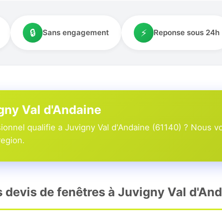
🔒
⚡
Sans engagement
Reponse sous 24h
igny Val d'Andaine
onnel qualifie a Juvigny Val d'Andaine (61140) ? Nous v
region.
s devis de fenêtres à Juvigny Val d'An