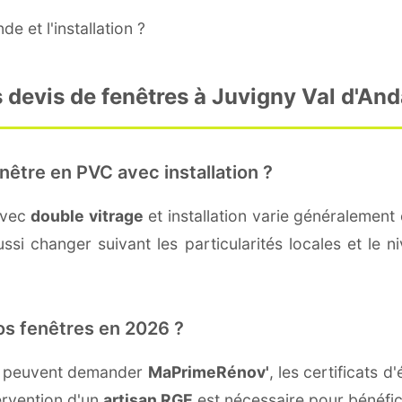
e et l'installation ?
 devis de fenêtres à Juvigny Val d'An
nêtre en PVC avec installation ?
avec
double vitrage
et installation varie généralement 
si changer suivant les particularités locales et le n
os fenêtres en 2026 ?
ne peuvent demander
MaPrimeRénov'
, les certificats
ervention d'un
artisan RGE
est nécessaire pour bénéfic