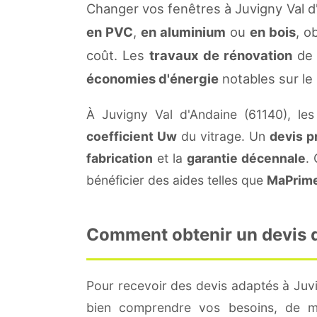
Changer vos fenêtres à Juvigny Val d
en PVC
,
en aluminium
ou
en bois
, o
coût. Les
travaux de rénovation
de 
économies d'énergie
notables sur le
À Juvigny Val d'Andaine (61140), le
coefficient Uw
du vitrage. Un
devis p
fabrication
et la
garantie décennale
.
bénéficier des aides telles que
MaPrim
Comment obtenir un devis de
Pour recevoir des devis adaptés à Juv
bien comprendre vos besoins, de me