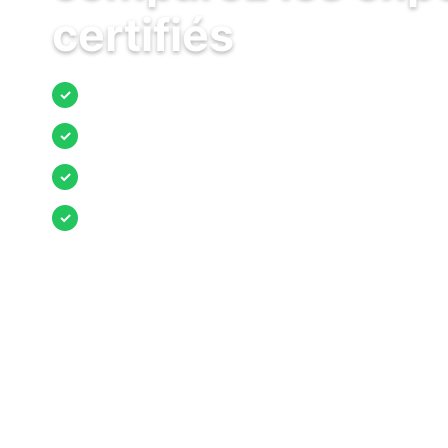
certifiés
Jusqu’à 3 devis comparés
✓
Entreprises locales vérifiées
✓
Pose garantie
✓
Aides et primes incluses
✓