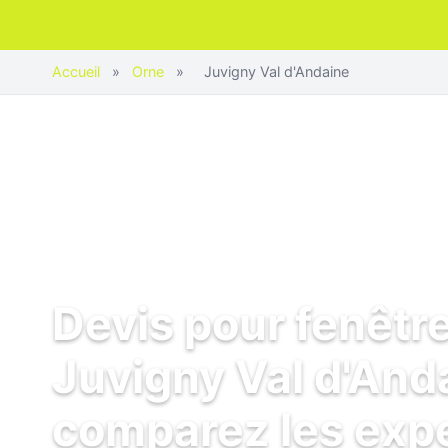
Accueil
»
Orne
»
Juvigny Val d'Andaine
Devis pour fenêtr
Juvigny Val d'Anda
comparez les exp