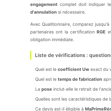
engagement
complet doit indiquer l
d'annulation
si nécessaire.
Avec Qualitionnaire, comparez jusqu'à t
partenaires ont la certification
RGE
et
obligation immédiate.
Liste de vérifications : question
Quel est le
coefficient Uw
exact du v
Quel est le
temps de fabrication
aprè
La
pose
inclut-elle le retrait de l'anc
Quelles sont les caractéristiques de 
Ce devis est-il éligible à
MaPrimeRén