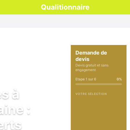
Qualitionnaire
Demande de
devis
Devis gratuit et sans
engagement
Etape
1
sur
6
0
%
es à
VOTRE SÉLECTION
ine :
erts