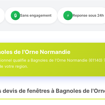
🔒
⚡
Sans engagement
Reponse sous 24h
noles de l'Orne Normandie
ionnel qualifie a Bagnoles de l'Orne Normandie (61140) 
de votre region.
rs devis de fenêtres à Bagnoles de l'O