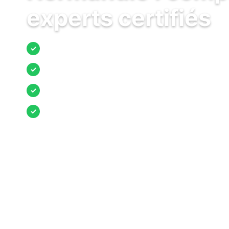
experts certifiés
Jusqu’à 3 devis comparés
✓
Entreprises locales vérifiées
✓
Pose garantie
✓
Aides et primes incluses
✓