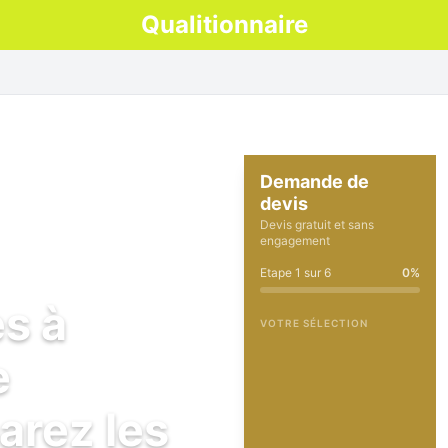
Qualitionnaire
Demande de
devis
Devis gratuit et sans
engagement
Etape
1
sur
6
0
%
es à
VOTRE SÉLECTION
e
arez les