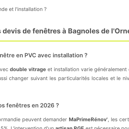
e et l'installation ?
s devis de fenêtres à Bagnoles de l'Or
nêtre en PVC avec installation ?
avec
double vitrage
et installation varie généralement 
si changer suivant les particularités locales et le n
os fenêtres en 2026 ?
 Normandie peuvent demander
MaPrimeRénov'
, les cer
5%. L'intervention d'un
artisan RGE
est nécessaire pou