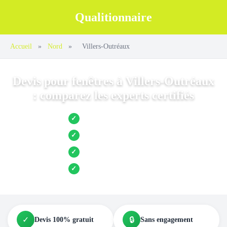
Qualitionnaire
Accueil
»
Nord
»
Villers-Outréaux
Devis pour fenêtres à Villers-Outréaux
: comparez les experts certifiés
Jusqu’à 3 devis comparés
✓
Entreprises locales vérifiées
✓
Pose garantie
✓
Aides et primes incluses
✓
✓
🔒
Devis 100% gratuit
Sans engagement