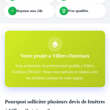
⚡
🏆
Reponse sous 24h
Pros qualifies
🏠
Votre projet a Villers-Outréaux
Vous recherchez un professionnel qualifie a Villers-
Outréaux (59142) ? Nous vous mettons en relation avec
les meilleurs artisans de votre region.
Pourquoi solliciter plusieurs devis de fenêtres