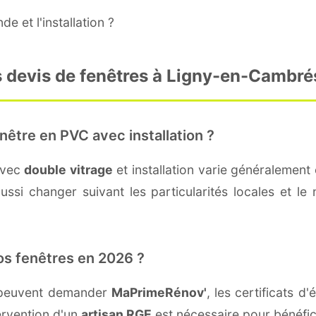
e et l'installation ?
s devis de fenêtres à Ligny-en-Cambré
nêtre en PVC avec installation ?
avec
double vitrage
et installation varie généralement 
ssi changer suivant les particularités locales et le 
os fenêtres en 2026 ?
 peuvent demander
MaPrimeRénov'
, les certificats 
ervention d'un
artisan RGE
est nécessaire pour bénéfic