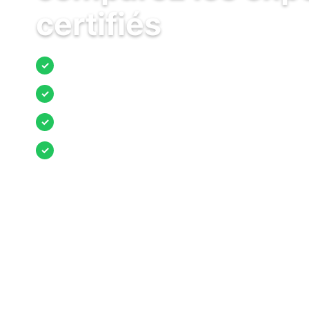
certifiés
Jusqu’à 3 devis comparés
✓
Entreprises locales vérifiées
✓
Pose garantie
✓
Aides et primes incluses
✓