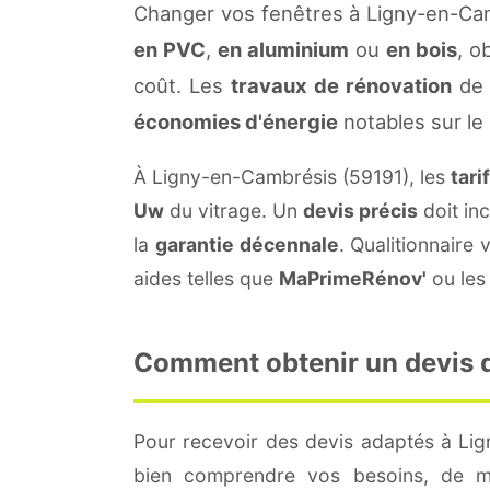
Changer vos fenêtres à Ligny-en-Cam
en PVC
,
en aluminium
ou
en bois
, o
coût. Les
travaux de rénovation
de 
économies d'énergie
notables sur le
À Ligny-en-Cambrésis (59191), les
tari
Uw
du vitrage. Un
devis précis
doit inc
la
garantie décennale
. Qualitionnair
aides telles que
MaPrimeRénov'
ou les 
Comment obtenir un devis d
Pour recevoir des devis adaptés à Li
bien comprendre vos besoins, de me