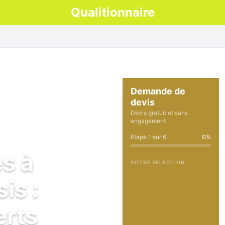
Qualitionnaire
Demande de
devis
Devis gratuit et sans
engagement
Etape
1
sur
6
0
%
es à
VOTRE SÉLECTION
is :
erts