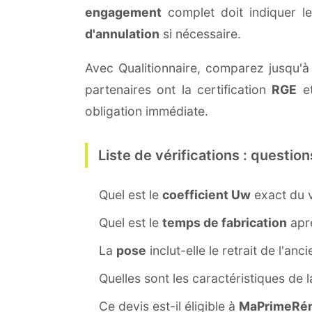
engagement
complet doit indiquer l
d'annulation
si nécessaire.
Avec Qualitionnaire, comparez jusqu'à 
partenaires ont la certification
RGE
et
obligation immédiate.
Liste de vérifications : question
Quel est le
coefficient Uw
exact du v
Quel est le
temps de fabrication
aprè
La
pose
inclut-elle le retrait de l'anc
Quelles sont les caractéristiques de 
Ce devis est-il éligible à
MaPrimeRén