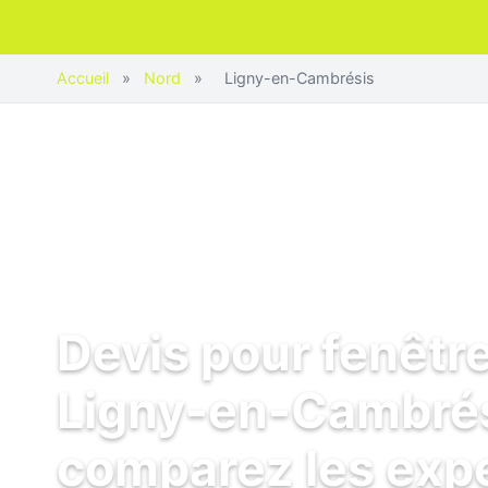
Accueil
»
Nord
»
Ligny-en-Cambrésis
Devis pour fenêtr
Ligny-en-Cambrés
comparez les exp