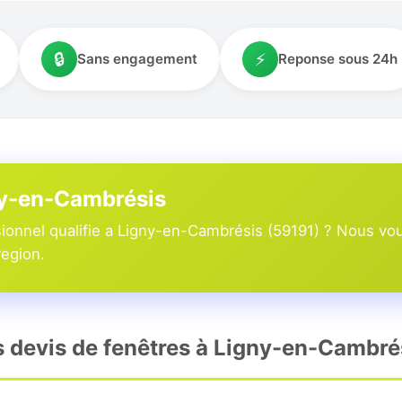
🔒
⚡
Sans engagement
Reponse sous 24h
gny-en-Cambrésis
ionnel qualifie a Ligny-en-Cambrésis (59191) ? Nous vou
region.
rs devis de fenêtres à Ligny-en-Cambré