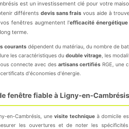
brésis est un investissement clé pour votre mais
btenir différents
devis sans frais
vous aide à trouver
vos fenêtres augmentent l'
efficacité énergétique
 long terme.
fs courants
dépendent du matériau, du nombre de batt
lure les caractéristiques du
double vitrage
, les modal
e vous connecte avec des
artisans certifiés
RGE, une co
certificats d'économies d'énergie.
e fenêtre fiable à Ligny-en-Cambrésis
gny-en-Cambrésis, une
visite technique
à domicile est
surer les ouvertures et de noter les spécificité