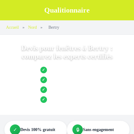
Qualitionnaire
Accueil
»
Nord
»
Bertry
Devis pour fenêtres à Bertry :
comparez les experts certifiés
Jusqu’à 3 devis comparés
✓
Entreprises locales vérifiées
✓
Pose garantie
✓
Aides et primes incluses
✓
✓
🔒
Devis 100% gratuit
Sans engagement