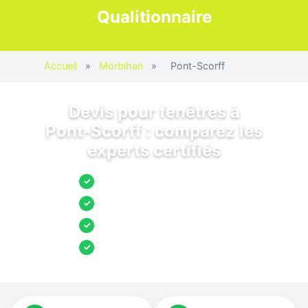
Qualitionnaire
Accueil
»
Morbihan
»
Pont-Scorff
Devis pour fenêtres à
Pont-Scorff : comparez les
experts certifiés
Jusqu’à 3 devis comparés
✓
Entreprises locales vérifiées
✓
Pose garantie
✓
Aides et primes incluses
✓