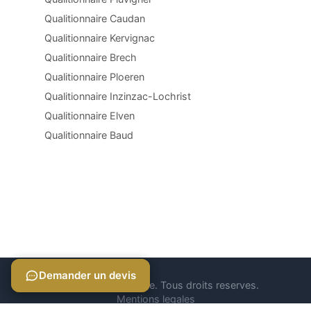
Qualitionnaire Caudan
Qualitionnaire Kervignac
Qualitionnaire Brech
Qualitionnaire Ploeren
Qualitionnaire Inzinzac-Lochrist
Qualitionnaire Elven
Qualitionnaire Baud
Demander un devis
Demander un devis
© 2026 Qualitionnaire. Tous droits reserves.
Mentions legales