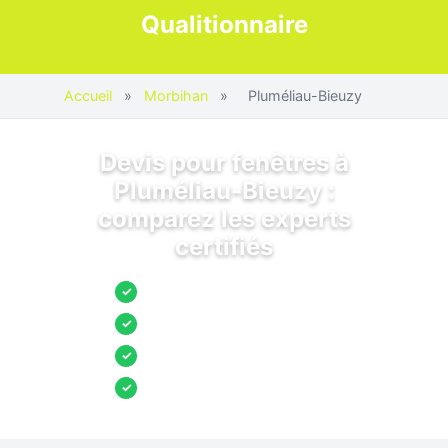
Qualitionnaire
Accueil
»
Morbihan
»
Pluméliau-Bieuzy
Devis pour fenêtres à
Pluméliau-Bieuzy :
comparez les experts
certifiés
Jusqu’à 3 devis comparés
✓
Entreprises locales vérifiées
✓
Pose garantie
✓
Aides et primes incluses
✓