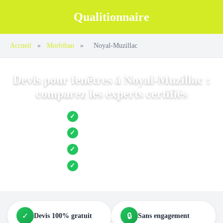
Qualitionnaire
Accueil
»
Morbihan
»
Noyal-Muzillac
Devis pour fenêtres à Noyal-Muzillac :
comparez les experts certifiés
Jusqu’à 3 devis comparés
✓
Entreprises locales vérifiées
✓
Pose garantie
✓
Aides et primes incluses
✓
✓
🔒
Devis 100% gratuit
Sans engagement