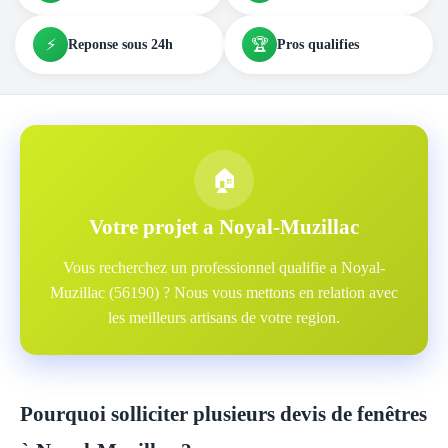
⚡
🏆
Reponse sous 24h
Pros qualifies
🏠
Votre projet a Noyal-Muzillac
Vous recherchez un professionnel qualifie a Noyal-
Muzillac (56190) ? Nous vous mettons en relation avec
les meilleurs artisans de votre region.
Pourquoi solliciter plusieurs devis de fenêtres