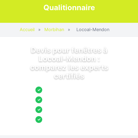
Qualitionnaire
Accueil
»
Morbihan
»
Locoal-Mendon
Devis pour fenêtres à
Locoal-Mendon :
comparez les experts
certifiés
Jusqu’à 3 devis comparés
✓
Entreprises locales vérifiées
✓
Pose garantie
✓
Aides et primes incluses
✓