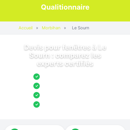
Qualitionnaire
Accueil
»
Morbihan
»
Le Sourn
Devis pour fenêtres à Le
Sourn : comparez les
experts certifiés
Jusqu’à 3 devis comparés
✓
Entreprises locales vérifiées
✓
Pose garantie
✓
Aides et primes incluses
✓