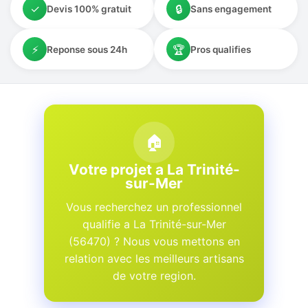
✓
🔒
Devis 100% gratuit
Sans engagement
⚡
🏆
Reponse sous 24h
Pros qualifies
🏠
Votre projet a La Trinité-
sur-Mer
Vous recherchez un professionnel
qualifie a La Trinité-sur-Mer
(56470) ? Nous vous mettons en
relation avec les meilleurs artisans
de votre region.