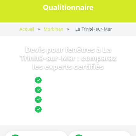
Qualitionnaire
Accueil
»
Morbihan
»
La Trinité-sur-Mer
Devis pour fenêtres à La
Trinité-sur-Mer : comparez
les experts certifiés
Jusqu’à 3 devis comparés
✓
Entreprises locales vérifiées
✓
Pose garantie
✓
Aides et primes incluses
✓