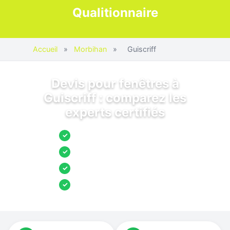
Qualitionnaire
Accueil
»
Morbihan
»
Guiscriff
Devis pour fenêtres à
Guiscriff : comparez les
experts certifiés
Jusqu’à 3 devis comparés
✓
Entreprises locales vérifiées
✓
Pose garantie
✓
Aides et primes incluses
✓